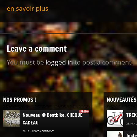
en savoir plus
Leave a comment
You must be
logged in
to post a comment.
NOS PROMOS !
NOUVEAUTÉS 
PROMO
Nouveau @ Bestbike, CHEQUE
TREK
CADEAU
23.10. -
28.12. -
LEAVE A COMMENT
Juste