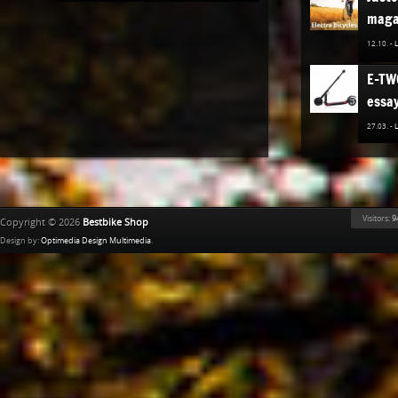
maga
12.10. -
E-TW
essay
27.03. -
Les 
Elect
Best
Visitors:
9
Copyright © 2026
Bestbike Shop
02.12. -
Design by:
Optimedia Design Multimedia
.
Ridle
02.11. -
Colle
stoc
08.04. -