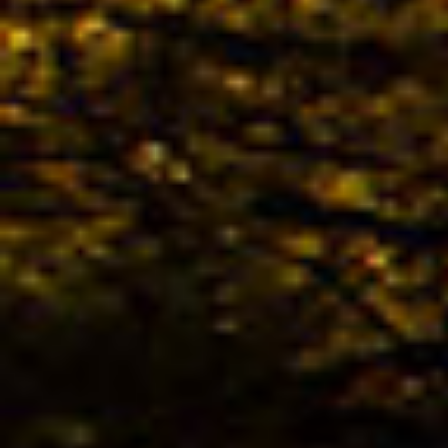
Colle
Trek
02.04. -
Kona
02.04. -
Colle
Best
02.04. -
Colle
stoc
02.04. -