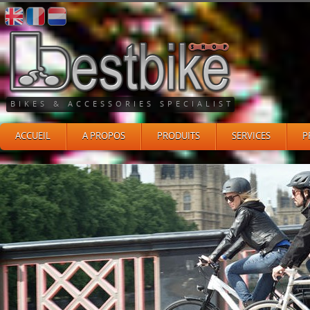
BIKES & ACCESSORIES SPECIALIST
ACCUEIL
A PROPOS
PRODUITS
SERVICES
P