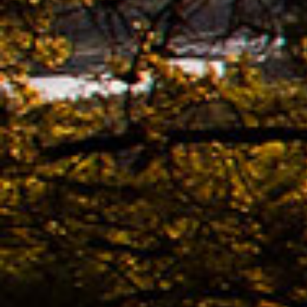
02.11. -
Cyclo
voor
08.04. -
Colle
Best
02.04. -
Kona
02.04. -
Coll
voor
02.04. -
Colle
voor