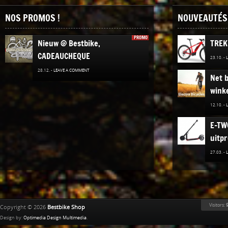
NOS PROMOS !
NOUVEAUTÉS 
PROMO
Nieuw @ Bestbike,
TREK
CADEAUCHEQUE
23.10. -
28.12. -
LEAVE A COMMENT
Net b
winke
12.10. -
E-TW
uitpr
27.03. -
Nieuw
Elekt
02.12. -
Visitors:
9
Copyright © 2026
Bestbike Shop
Ridle
Design by:
Optimedia Design Multimedia
.