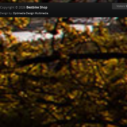
Ridle
Visitors:
9
Copyright © 2026
Bestbike Shop
02.11. -
Design by:
Optimedia Design Multimedia
.
Cyclo
voor
08.04. -
Colle
Best
02.04. -
Kona
02.04. -
Coll
voor
02.04. -
Colle
voor
02.04. -