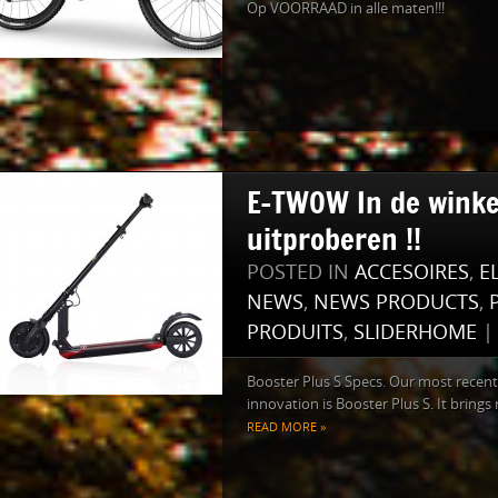
Op VOORRAAD in alle maten!!!
E-TWOW In de winke
uitproberen !!
POSTED IN
ACCESOIRES
,
E
NEWS
,
NEWS PRODUCTS
,
PRODUITS
,
SLIDERHOME
Booster Plus S Specs. Our most recent
innovation is Booster Plus S. It brings 
READ MORE »