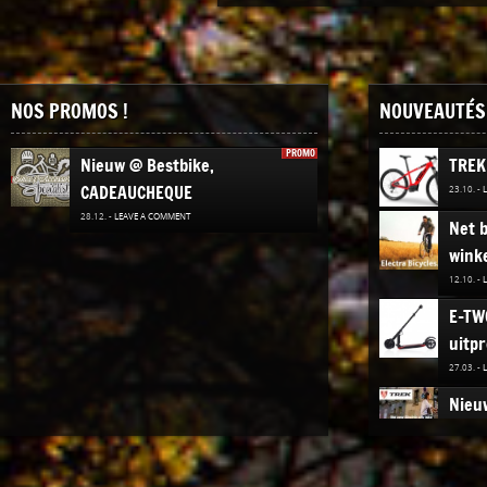
NOS PROMOS !
NOUVEAUTÉS 
PROMO
Nieuw @ Bestbike,
TREK
CADEAUCHEQUE
23.10. -
28.12. -
LEAVE A COMMENT
Net b
winke
12.10. -
E-TW
uitpr
27.03. -
Nieuw
Elekt
02.12. -