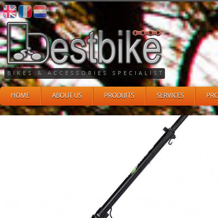
BIKES & ACCESSORIES SPECIALIST
HOME
ABOUT US
PRODUITS
SERVICES
PR