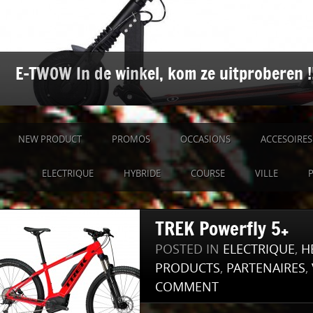
E-TWOW In de winkel, kom ze uitproberen !
NEW PRODUCT
PROMOS
OCCASIONS
ACCESOIRES
ELECTRIQUE
HYBRIDE
COURSE
VILLE
P
TREK Powerfly 5+
POSTED IN
ELECTRIQUE
,
H
PRODUCTS
,
PARTENAIRES
,
COMMENT