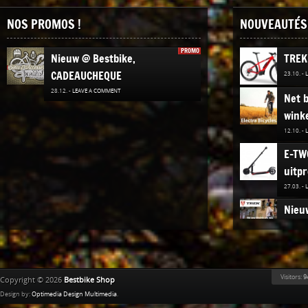
NOS PROMOS !
NOUVEAUTÉS 
PROMO
Nieuw @ Bestbike,
TREK
CADEAUCHEQUE
23.10. -
28.12. -
LEAVE A COMMENT
Net b
winke
12.10. -
E-TW
uitpr
27.03. -
Nieuw
Elekt
02.12. -
Ridle
Visitors:
9
Copyright © 2026
Bestbike Shop
02.11. -
Design by:
Optimedia Design Multimedia
.
Cyclo