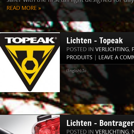
READ MORE »
Lichten – Topeak
POSTED IN
VERLICHTING
,
PRODUITS
|
LEAVE A COM
(English) To
Lichten – Bontrager
POSTED IN
VERLICHTING
,