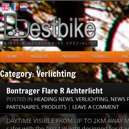
BIKES & ACCESSORIES SPECIALIST
HOME
ABOUT US
PRODUITS
SERVICES
PR
Category: Verlichting
Bontrager Flare R Achterlicht
POSTED IN
HEADING NEWS
,
VERLICHTING
,
NEWS 
PARTENAIRES
,
PRODUITS
|
LEAVE A COMMENT
DAYTIME VISIBLE FROM UP TO 2KM AWAY Ma
safer with the first tail light designed for dayli