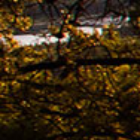
voor
08.04. -
Colle
Best
02.04. -
Kona
02.04. -
Coll
voor
02.04. -
Colle
voor
02.04. -