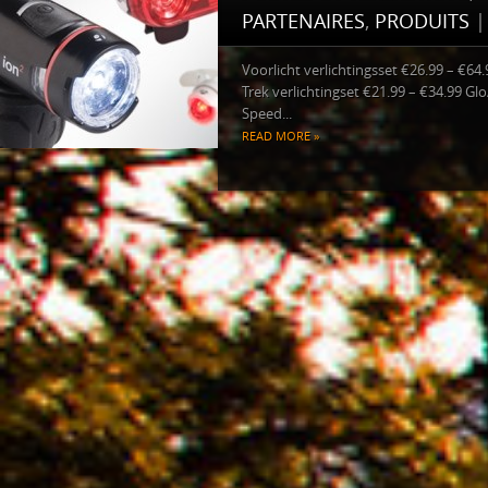
PARTENAIRES
,
PRODUITS
Voorlicht verlichtingsset €26.99 – €64
Trek verlichtingset €21.99 – €34.99 G
Speed...
READ MORE »