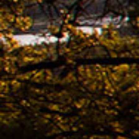
02.11. -
Cyclo
voor
08.04. -
Colle
Best
02.04. -
Kona
02.04. -
Coll
voor
02.04. -
Colle
voor