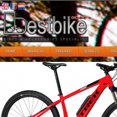
BIKES & ACCESSORIES SPECIALIST
HOME
ABOUT US
PRODUITS
SERVICES
PR