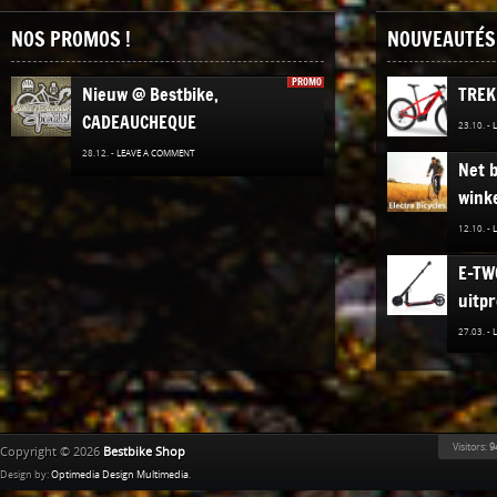
NOS PROMOS !
NOUVEAUTÉS 
PROMO
Nieuw @ Bestbike,
TREK
CADEAUCHEQUE
23.10. -
28.12. -
LEAVE A COMMENT
Net b
winke
12.10. -
E-TW
uitpr
27.03. -
Nieuw
Elekt
02.12. -
Visitors:
9
Copyright © 2026
Bestbike Shop
Ridle
Design by:
Optimedia Design Multimedia
.